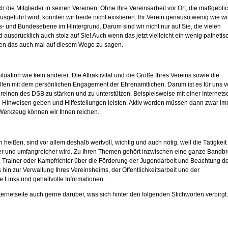
die Mitglieder in seinen Vereinen. Ohne Ihre Vereinsarbeit vor Ort, die maßgebli
usgeführt wird, könnten wir beide nicht existieren. Ihr Verein genauso wenig wie wir
s- und Bundesebene im Hintergrund. Darum sind wir nicht nur auf Sie, die vielen
 ausdrücklich auch stolz auf Sie! Auch wenn das jetzt vielleicht ein wenig pathetis
Ihnen das auch mal auf diesem Wege zu sagen.
tuation wie kein anderer: Die Attraktivität und die Größe Ihres Vereins sowie die
llen mit dem persönlichen Engagement der Ehrenamtlichen. Darum ist es für uns 
reinen des DSB zu stärken und zu unterstützen. Beispielsweise mit einer Internetse
an Hinweisen geben und Hilfestellungen leisten. Aktiv werden müssen dann zwar i
 Werkzeug können wir Ihnen reichen.
eißen, sind vor allem deshalb wertvoll, wichtig und auch nötig, weil die Tätigkeit
er und umfangreicher wird. Zu Ihren Themen gehört inzwischen eine ganze Bandbr
nd, Trainer oder Kampfrichter über die Förderung der Jugendarbeit und Beachtung d
n zur Verwaltung Ihres Vereinsheims, der Öffentlichkeitsarbeit und der
e Links und gehaltvolle Informationen.
ernetseite auch gerne darüber, was sich hinter den folgenden Stichworten verbirgt: