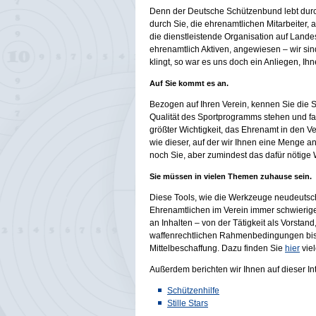
Denn der Deutsche Schützenbund lebt durch 
durch Sie, die ehrenamtlichen Mitarbeiter, a
die dienstleistende Organisation auf Lande
ehrenamtlich Aktiven, angewiesen – wir sind
klingt, so war es uns doch ein Anliegen, 
Auf Sie kommt es an.
Bezogen auf Ihren Verein, kennen Sie die Si
Qualität des Sportprogramms stehen und fa
größter Wichtigkeit, das Ehrenamt in den Ve
wie dieser, auf der wir Ihnen eine Menge 
noch Sie, aber zumindest das dafür nötige
Sie müssen in vielen Themen zuhause sein.
Diese Tools, wie die Werkzeuge neudeutsch h
Ehrenamtlichen im Verein immer schwierig
an Inhalten – von der Tätigkeit als Vorsta
waffenrechtlichen Rahmenbedingungen bis hi
Mittelbeschaffung. Dazu finden Sie
hier
viel
Außerdem berichten wir Ihnen auf dieser Int
Schützenhilfe
Stille Stars