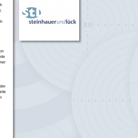
ch
,
ch
von
ite
mmer
 der
eite
er