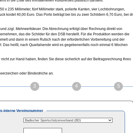
in die Liste des Immateriellen Kulturerbes plastisch darstellt.
0 x 235 Millimeter, fünf Millimeter stark, polierte Kanten, vier Lochbohrungen,
uck kostet 40,00 Euro. Das Porto beträgt bei bis zu zwei Schildern 6,70 Euro, bei dr
 und zzgl. Mehrwertsteuer. Die Abrechnung erfolgt über Rechnung direkt von
rnehmen, das die Schilder für den DSB herstellt. Für die Produktion werden die
melt und dann in einem Rutsch nach der erforderlichen Vorbereitung und der
rt. Das heißt, nach Quartalsende wird es gegebenenfalls noch einmal 6 Wochen
nicht zur Hand haben, finden Sie diese sicherlich auf der Beitragsrechnung Ihres
eerzeichen oder Bindestriche an.
3
4
5
s-interne Vereinsnummer