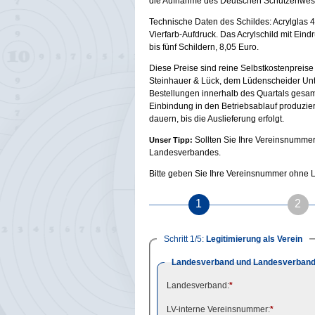
die Aufnahme des Deutschen Schützenwesens 
Technische Daten des Schildes: Acrylglas 45
Vierfarb-Aufdruck. Das Acrylschild mit Eindr
bis fünf Schildern, 8,05 Euro.
Diese Preise sind reine Selbstkostenpreise
Steinhauer & Lück, dem Lüdenscheider Unte
Bestellungen innerhalb des Quartals gesam
Einbindung in den Betriebsablauf produzie
dauern, bis die Auslieferung erfolgt.
Sollten Sie Ihre Vereinsnummer 
Unser Tipp:
Landesverbandes.
Bitte geben Sie Ihre Vereinsnummer ohne L
1
2
Schritt 1/5:
Legitimierung als Verein
Landesverband und Landesverband
Landesverband:
*
LV-interne Vereinsnummer:
*